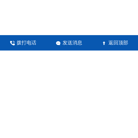
拨打电话
发送消息
返回顶部



河南锦瀚环保科技有限公司
地址：郑州高新技术产业开发区