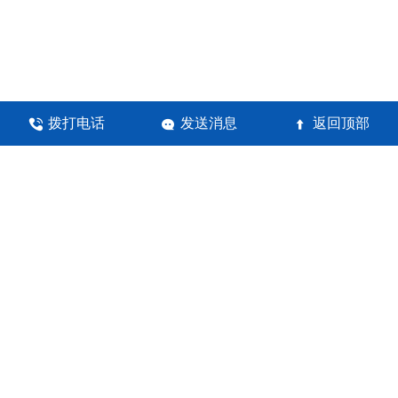
拨打电话
发送消息
返回顶部



河南锦瀚环保科技有限公司
地址：郑州高新技术产业开发区